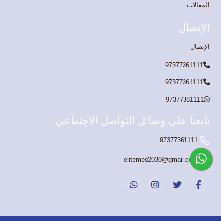
المقالات
الإتصال
الإتصال
97377361111
97377361111
97377381111
تابعنا على وسائل التواصل الاجتماعي
97377361111
elitemed2030@gmail.com