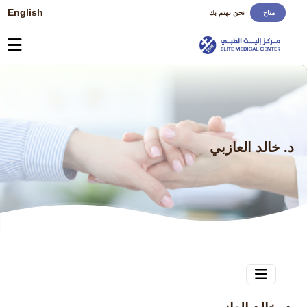
English
متاح
نحن نهتم بك
د. خالد العازبي