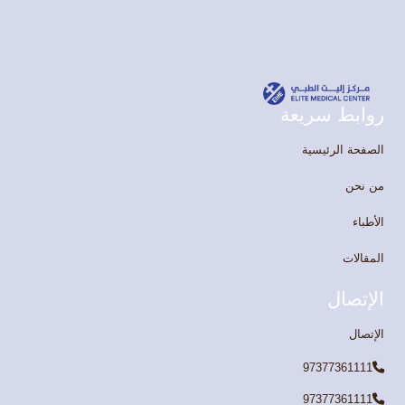
روابط سريعة
الصفحة الرئيسية
من نحن
الأطباء
المقالات
الإتصال
الإتصال
97377361111
97377361111