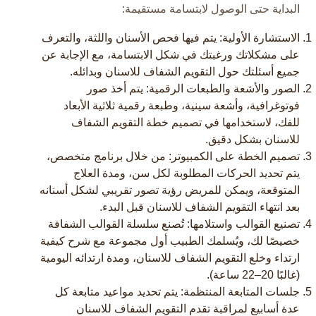
البداية حتى الوصول لابتسامة مستقيمة:​
الاستشارة الأولية: يتم فيها فحص الأسنان واللثة، والتعرف
على مشكلاتك ورغبتك في شكل الابتسامة، مع الإجابة عن
جميع أسئلتك حول التقويم الشفاف للاسنان وبدائله.​
الصور والأشعة والطبعات الرقمية: يتم أخذ صور
فوتوغرافية، وأشعة سينية، وطبعة رقمية ثلاثية الأبعاد
للفك، لاستخدامها في تصميم خطة التقويم الشفاف
للاسنان بشكل دقيق.​
تصميم الخطة على الكمبيوتر: من خلال برنامج متخصص،
يتم تحديد الحركات المطلوبة لكل سن، ومدة العلاج
المتوقعة، ويمكن للمريض رؤية تصور تقريبي لشكل أسنانه
بعد انتهاء التقويم الشفاف للاسنان قبل البدء.​
تصنيع القوالب واستلامها: تُصنع سلسلة القوالب الشفافة
خصيصًا لك، ويُسلمك الطبيب أول مجموعة مع شرح كيفية
ارتداء وخلع التقويم الشفاف للاسنان، ومدة ارتدائه اليومية
(غالبًا 20–22 ساعة).​
جلسات المتابعة المنتظمة: يتم تحديد مواعيد متابعة كل
عدة أسابيع لمراقبة تقدم التقويم الشفاف للاسنان