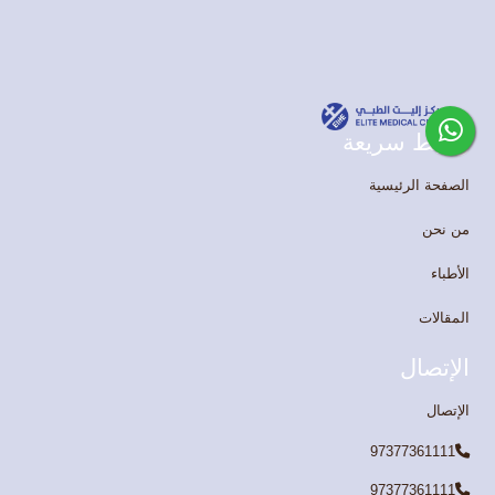
روابط سريعة
الصفحة الرئيسية
من نحن
الأطباء
المقالات
الإتصال
الإتصال
97377361111
97377361111